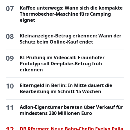
07
Kaffee unterwegs: Wann sich die kompakte
Thermobecher-Maschine fürs Camping
eignet
08
Kleinanzeigen-Betrug erkennen: Wann der
Schutz beim Online-Kauf endet
09
KI-Prüfung im Videocall: Fraunhofer-
Prototyp soll Deepfake-Betrug früh
erkennen
10
Elterngeld in Berlin: In Mitte dauert die
Bearbeitung im Schnitt 15 Wochen
11
Adlon-Eigentümer beraten über Verkauf für
mindestens 280 Millionen Euro
12
DB Rformen: Neue Bahn-Chefin Evelyn Palla