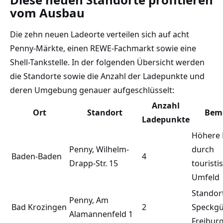
vom Ausbau
Die zehn neuen Ladeorte verteilen sich auf acht
Penny-Märkte, einen REWE-Fachmarkt sowie eine
Shell-Tankstelle. In der folgenden Übersicht werden
die Standorte sowie die Anzahl der Ladepunkte und
deren Umgebung genauer aufgeschlüsselt:
Anzahl
Ort
Standort
Bem
Ladepunkte
Höhere 
Penny, Wilhelm-
durch
Baden-Baden
4
Drapp-Str. 15
touristi
Umfeld
Standor
Penny, Am
Bad Krozingen
2
Speckgü
Alamannenfeld 1
Freibur