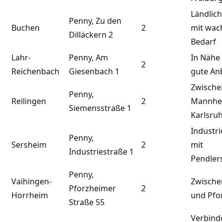
Ländlic
Penny, Zu den
Buchen
2
mit wa
Dilläckern 2
Bedarf
Lahr-
Penny, Am
In Nähe 
2
Reichenbach
Giesenbach 1
gute An
Zwische
Penny,
Reilingen
2
Mannhe
Siemensstraße 1
Karlsru
Industr
Penny,
Sersheim
2
mit
Industriestraße 1
Pendler
Penny,
Vaihingen-
Zwische
Pforzheimer
2
Horrheim
und Pfo
Straße 55
Verbind