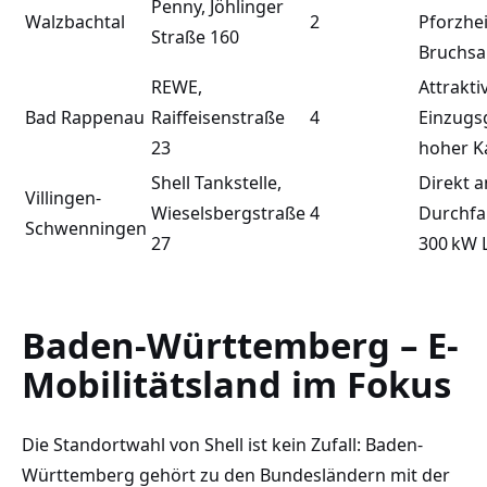
Penny, Jöhlinger
Walzbachtal
2
Pforzhe
Straße 160
Bruchsa
REWE,
Attrakti
Bad Rappenau
Raiffeisenstraße
4
Einzugs
23
hoher K
Shell Tankstelle,
Direkt a
Villingen-
Wieselsbergstraße
4
Durchfa
Schwenningen
27
300 kW 
Baden-Württemberg – E-
Mobilitätsland im Fokus
Die Standortwahl von Shell ist kein Zufall: Baden-
Württemberg gehört zu den Bundesländern mit der