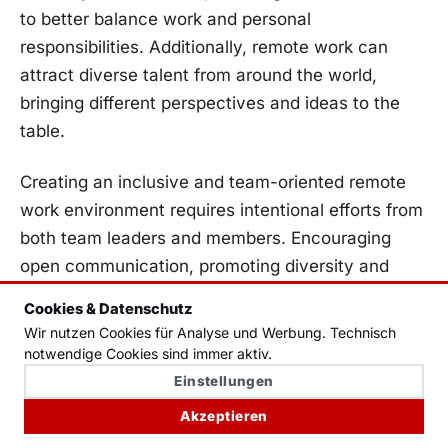
⁣to better balance ⁣work and personal
responsibilities. Additionally, remote work can
attract diverse talent from around ‍the‍ world, ​
bringing different perspectives⁣ and ideas⁣ to the
table.
Creating ⁢an inclusive and team-oriented ​remote
work ​environment ⁤requires intentional efforts from
both ‌team leaders and members. Encouraging
open communication, promoting diversity ​and
inclusion, and providing opportunities for
Cookies & Datenschutz
collaboration are ‌essential‌ for⁤ building a⁢ strong
Wir nutzen Cookies für Analyse und Werbung. Technisch
and cohesive global team.
notwendige Cookies sind immer aktiv.
Einstellungen
Challenges
Solutions
Akzeptieren
Lack⁢ of face-to-
Utilize ⁢video conferencing for