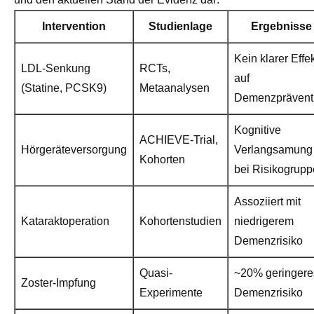
Intervention
Studienlage
Ergebnisse
Kein klarer Effe
LDL-Senkung
RCTs,
auf
(Statine, PCSK9)
Metaanalysen
Demenzprävent
Kognitive
ACHIEVE-Trial,
Hörgeräteversorgung
Verlangsamung
Kohorten
bei Risikogrup
Assoziiert mit
Kataraktoperation
Kohortenstudien
niedrigerem
Demenzrisiko
Quasi-
~20% geringere
Zoster-Impfung
Experimente
Demenzrisiko