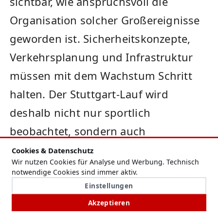
sichtbar, wie anspruchsvoll die
Organisation solcher Großereignisse
geworden ist. Sicherheitskonzepte,
Verkehrsplanung und Infrastruktur
müssen mit dem Wachstum Schritt
halten. Der Stuttgart-Lauf wird
deshalb nicht nur sportlich
beobachtet, sondern auch
organisatorisch.
Cookies & Datenschutz
Wir nutzen Cookies für Analyse und Werbung. Technisch
notwendige Cookies sind immer aktiv.
Fest steht bereits vor dem
Einstellungen
Startschuss: Der Stuttgart-Lauf hat
Akzeptieren